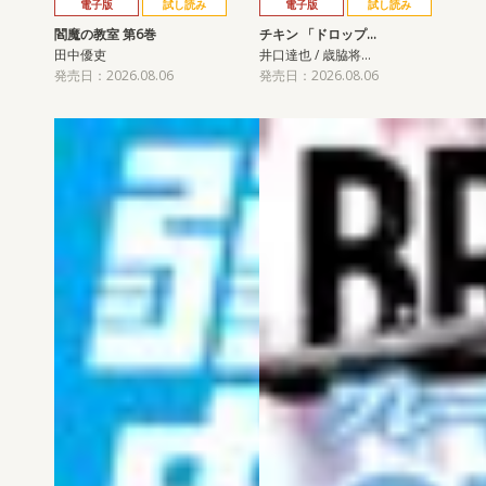
電子版
試し読み
電子版
試し読み
閻魔の教室 第6巻
チキン 「ドロップ…
田中優吏
井口達也 / 歳脇将…
発売日：2026.08.06
発売日：2026.08.06