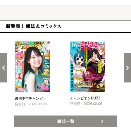
新発売！雑誌&コミックス
チャンピオンBUZZ …
プリ
週刊少年チャンピ…
発売日：2026.08.06
発売
発売日：2026.08.06
雑誌一覧