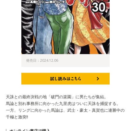
発売日：2024.12.06
試し読みはこちら
天誅との最終決戦の地「破門の楽園」に男たちが集結。
馬論と別れ事務所に向かった九里虎はついに天誅を捕捉する。
一方、リングに向かった馬論は、武士・豪太・真賀也に連勝中の
千極と激突!!
オンライン書店で購入