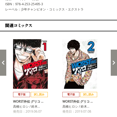
ISBN：978-4-253-25495-3
レーベル：少年チャンピオン・コミックス・エクストラ
関連コミックス
戻る
進む
電子版
試し読み
電子版
試し読み
WORST外伝 グリコ …
WORST外伝 グリコ …
WO
高橋ヒロシ / 鈴木…
高橋ヒロシ / 鈴木…
高橋
発売日：2019.06.07
発売日：2019.07.08
発売