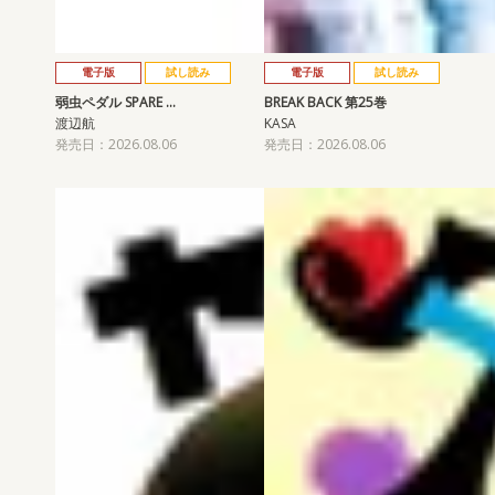
電子版
試し読み
電子版
試し読み
弱虫ペダル SPARE …
BREAK BACK 第25巻
渡辺航
KASA
発売日：2026.08.06
発売日：2026.08.06