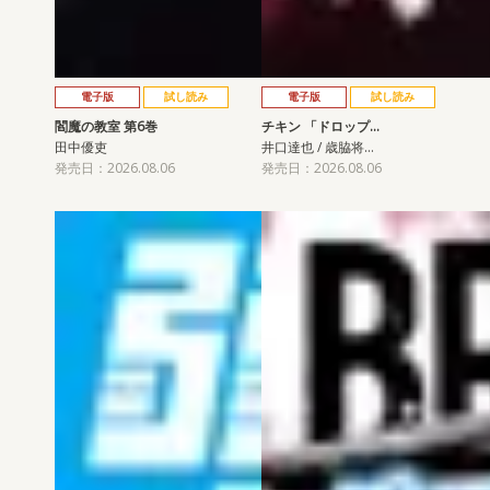
電子版
試し読み
電子版
試し読み
閻魔の教室 第6巻
チキン 「ドロップ…
田中優吏
井口達也 / 歳脇将…
発売日：2026.08.06
発売日：2026.08.06