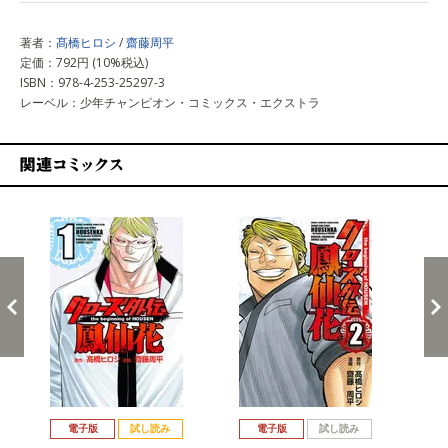
著者：
髙橋ヒロシ
/
齋藤周平
定価：792円 (10%税込)
ISBN：978-4-253-25297-3
レーベル：少年チャンピオン・コミックス・エクストラ
関連コミックス
戻る
進む
電子版
試し読み
電子版
試し読み