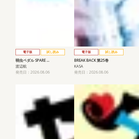
電子版
試し読み
電子版
試し読み
弱虫ペダル SPARE …
BREAK BACK 第25巻
渡辺航
KASA
発売日：2026.08.06
発売日：2026.08.06