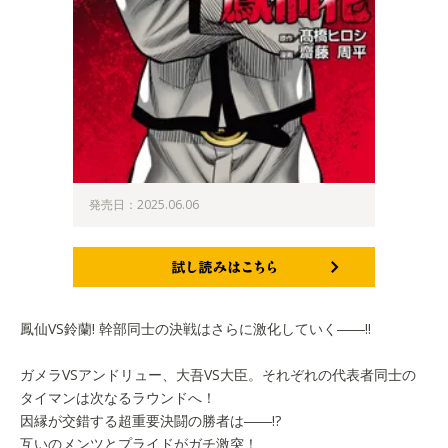
発売日：2025.06.06
試し読みはこちら
鳳仙VS鈴蘭! 幹部同士の決戦はさらに激化していく――!!
ガメラVSアンドリュー、大吾VS大臣。それぞれの代表者同士の
タイマンは次なるラウンドへ！
因縁が交錯する超重要決闘の勝者は――!?
互いのメンツとプライドがガチ激突！