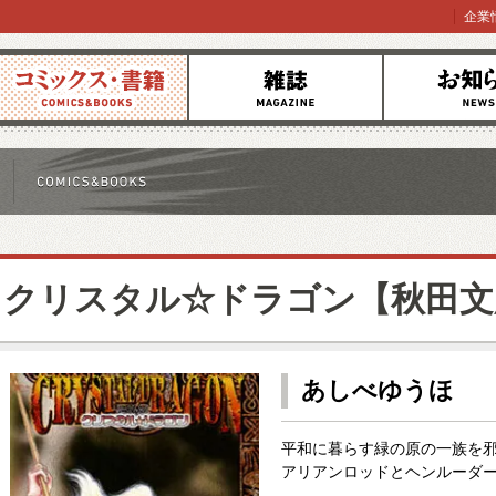
企業
コミックス
雑誌
お知らせ
クリスタル☆ドラゴン【秋田文
あしべゆうほ
平和に暮らす緑の原の一族を邪
アリアンロッドとヘンルーダー