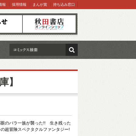
情報
採用情報
まんが賞
持ち込み窓口
オンラインショップ
検索
庫】
眼のバラ一族が襲った!! 生き残った
の超冒険スペクタクルファンタジー!