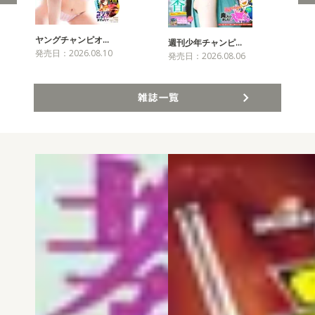
ヤングチャンピオ…
チャ
週刊少年チャンピ…
発売日：2026.08.10
発売
発売日：2026.08.06
雑誌一覧