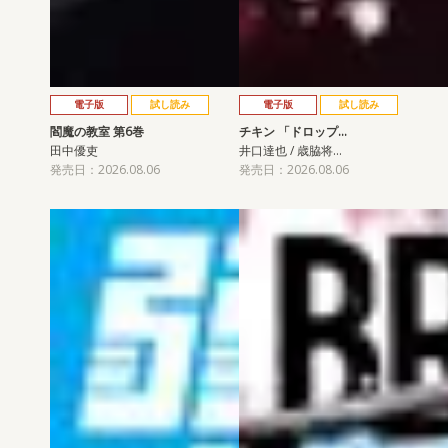
電子版
試し読み
電子版
試し読み
閻魔の教室 第6巻
チキン 「ドロップ…
田中優吏
井口達也 / 歳脇将…
発売日：2026.08.06
発売日：2026.08.06