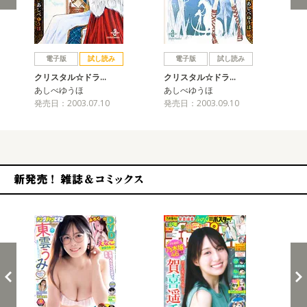
戻る
進む
電子版
試し読み
電子版
試し読み
クリスタル☆ドラ…
クリスタル☆ドラ…
ク
あしべゆうほ
あしべゆうほ
あ
発売日：2003.07.10
発売日：2003.09.10
発売
新発売！雑誌&コミックス