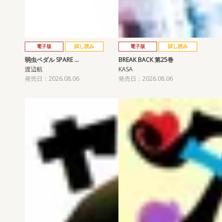
電子版
試し読み
電子版
試し読み
弱虫ペダル SPARE …
BREAK BACK 第25巻
渡辺航
KASA
発売日：2026.08.06
発売日：2026.08.06