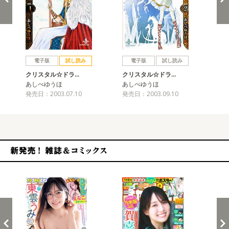
戻る
進む
電子版
試し読み
電子版
試し読み
クリスタル☆ドラ…
クリスタル☆ドラ…
ク
あしべゆうほ
あしべゆうほ
あ
発売日：2003.07.10
発売日：2003.09.10
発売
新発売！雑誌&コミックス