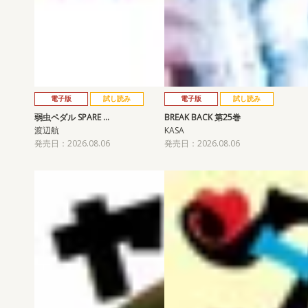
電子版
試し読み
電子版
試し読み
弱虫ペダル SPARE …
BREAK BACK 第25巻
渡辺航
KASA
発売日：2026.08.06
発売日：2026.08.06