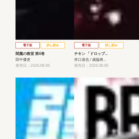
電子版
試し読み
電子版
試し読み
閻魔の教室 第6巻
チキン 「ドロップ…
田中優吏
井口達也 / 歳脇将…
発売日：2026.08.06
発売日：2026.08.06