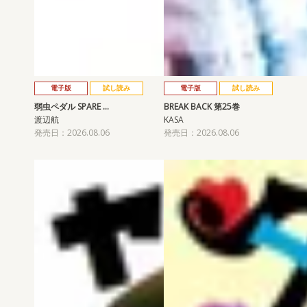
電子版
試し読み
電子版
試し読み
弱虫ペダル SPARE …
BREAK BACK 第25巻
渡辺航
KASA
発売日：2026.08.06
発売日：2026.08.06