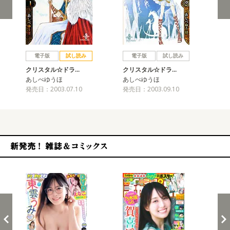
戻る
進む
電子版
試し読み
電子版
試し読み
クリスタル☆ドラ…
クリスタル☆ドラ…
ク
あしべゆうほ
あしべゆうほ
あ
発売日：2003.07.10
発売日：2003.09.10
発売
新発売！雑誌&コミックス