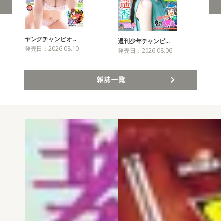
ヤングチャンピオ…
チャ
週刊少年チャンピ…
発売日：2026.08.10
発売
発売日：2026.08.06
雑誌一覧