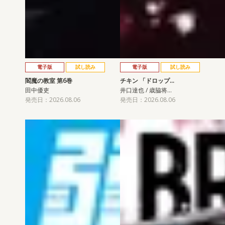
電子版
試し読み
電子版
試し読み
閻魔の教室 第6巻
チキン 「ドロップ…
田中優吏
井口達也 / 歳脇将…
発売日：2026.08.06
発売日：2026.08.06