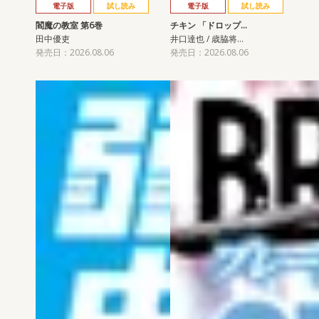
電子版
試し読み
電子版
試し読み
閻魔の教室 第6巻
チキン 「ドロップ…
田中優吏
井口達也 / 歳脇将…
発売日：2026.08.06
発売日：2026.08.06