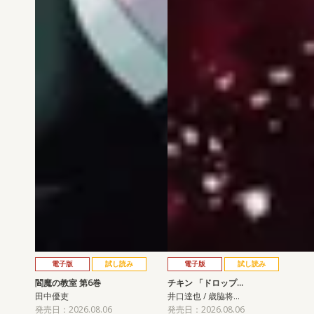
電子版
試し読み
電子版
試し読み
閻魔の教室 第6巻
チキン 「ドロップ…
田中優吏
井口達也 / 歳脇将…
発売日：2026.08.06
発売日：2026.08.06