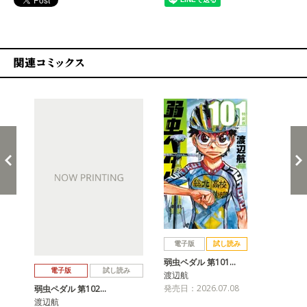
関連コミックス
戻る
進む
電子版
試し読み
弱虫ペダル 第101…
弱虫
電子版
試し読み
渡辺航
渡
発売日：2026.07.08
発売
弱虫ペダル 第102…
渡辺航