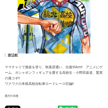
渡辺航
ママチャリで激坂を登り、秋葉原通い、往復90km!! アニメにゲ
ーム、ガシャポンフィギュアを愛する高校生・小野田坂道、驚異
の激コギ!!
ワクワクの本格高校自転車ロードレース巨編!!
既刊106巻