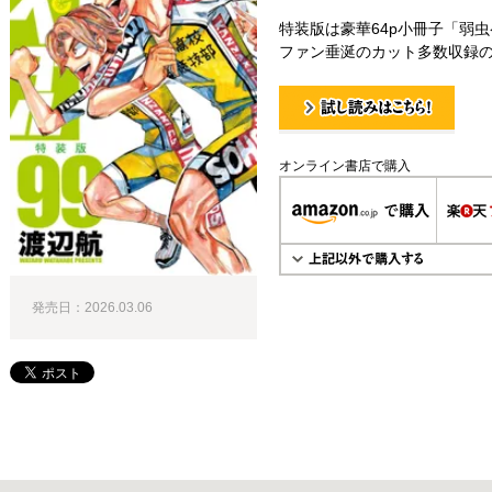
特装版は豪華64p小冊子「弱虫ペダル
ファン垂涎のカット多数収録
試し読み！
オンライン書店で購入
発売日：2026.03.06