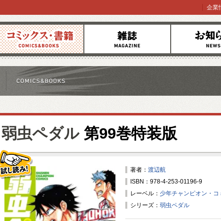
企業
コミックス
雑誌
お知らせ
弱虫ペダル
第99巻特装版
著者：
渡辺航
ISBN：978-4-253-01196-9
試し読み！
レーベル：
少年チャンピオン・コ
シリーズ：
弱虫ペダル