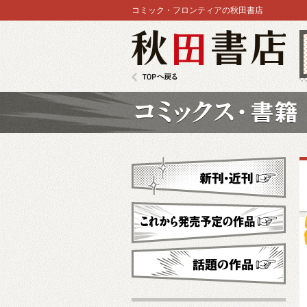
コミック・フロンティアの秋田書店
秋田書店
TOPへ戻る
コミックス
新刊・近刊
これから発売予定
話題の作品