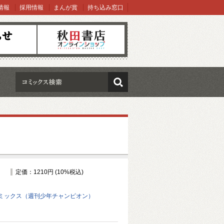
情報
採用情報
まんが賞
持ち込み窓口
オンラインショップ
検索
定価：1210円 (10%税込)
ミックス（週刊少年チャンピオン）