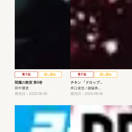
電子版
試し読み
電子版
試し読み
閻魔の教室 第6巻
チキン 「ドロップ…
田中優吏
井口達也 / 歳脇将…
発売日：2026.08.06
発売日：2026.08.06