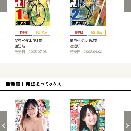
戻る
進む
電子版
試し読み
電子版
試し読み
弱虫ペダル 第1巻
弱虫ペダル 第2巻
弱
渡辺航
渡辺航
渡
発売日：2008.07.08
発売日：2008.09.08
発売
新発売！雑誌&コミックス