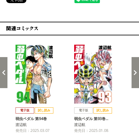
関連コミックス
戻る
進む
電子版
試し読み
電子版
試し読み
弱虫ペダル 第94巻
弱虫ペダル 第93巻…
弱
渡辺航
渡辺航
渡
発売日：2025.03.07
発売日：2025.01.08
発売