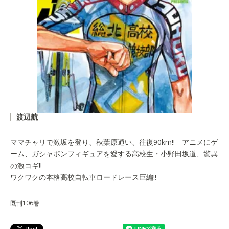
渡辺航
ママチャリで激坂を登り、秋葉原通い、往復90km!! アニメにゲ
ーム、ガシャポンフィギュアを愛する高校生・小野田坂道、驚異
の激コギ!!
ワクワクの本格高校自転車ロードレース巨編!!
既刊106巻