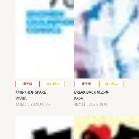
電子版
試し読み
電子版
試し読み
弱虫ペダル SPARE …
BREAK BACK 第25巻
渡辺航
KASA
発売日：2026.08.06
発売日：2026.08.06