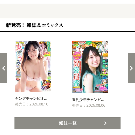
新発売！雑誌&コミックス
ヤングチャンピオ…
チャ
週刊少年チャンピ…
発売日：2026.08.10
発売
発売日：2026.08.06
雑誌一覧