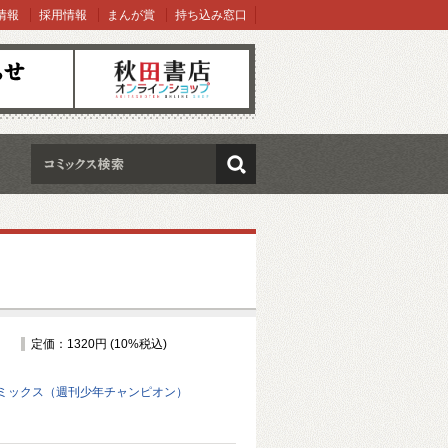
情報
採用情報
まんが賞
持ち込み窓口
オンラインショップ
検索
定価：1320円 (10%税込)
ミックス（週刊少年チャンピオン）