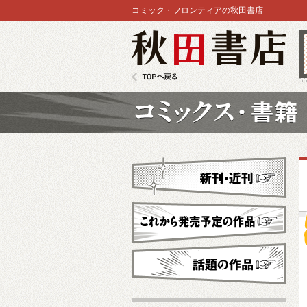
コミック・フロンティアの秋田書店
秋田書店
TOPへ戻る
コミックス
新刊・近刊
これから発売予定
話題の作品