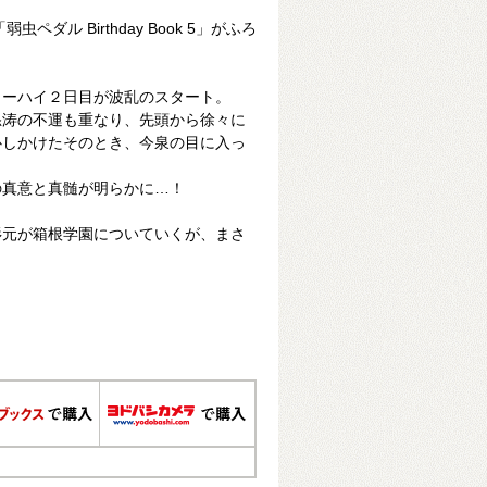
ダル Birthday Book 5」がふろ
ターハイ２日目が波乱のスタート。
怒涛の不運も重なり、先頭から徐々に
心しかけたそのとき、今泉の目に入っ
の真意と真髄が明らかに…！
杉元が箱根学園についていくが、まさ