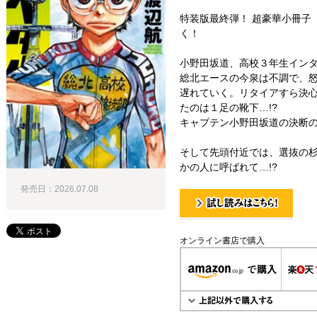
特装版最終弾！ 超豪華小冊子「弱虫ペ
く！
小野田坂道、高校３年生イン
総北エースの今泉は不調で、
遅れていく。リタイアすら決
たのは１足の靴下…!?
キャプテン小野田坂道の決断
そして先頭付近では、選抜の
かの人に呼ばれて…!?
発売日：2026.07.08
試し読み！
オンライン書店で購入