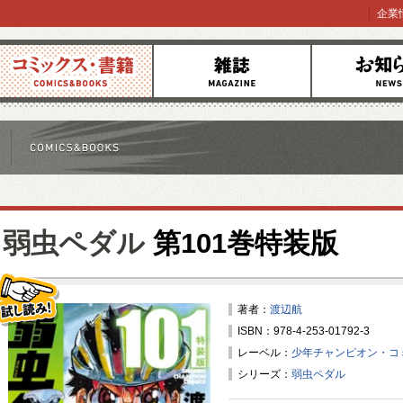
企業
コミックス
雑誌
お知らせ
弱虫ペダル
第101巻特装版
著者：
渡辺航
ISBN：978-4-253-01792-3
試し読み！
レーベル：
少年チャンピオン・コ
シリーズ：
弱虫ペダル