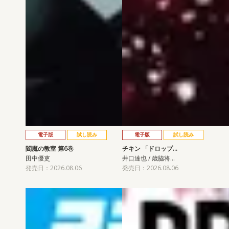
電子版
試し読み
電子版
試し読み
閻魔の教室 第6巻
チキン 「ドロップ…
田中優吏
井口達也 / 歳脇将…
発売日：2026.08.06
発売日：2026.08.06