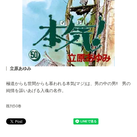
立原あゆみ
極道からも世間からも慕われる本気(マジ)は、男の中の男!! 男の
純情を謳いあげる入魂の名作。
既刊50巻