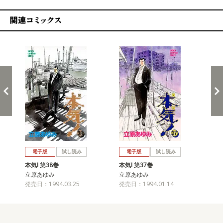
関連コミックス
戻る
進む
電子版
試し読み
電子版
試し読み
本気! 第38巻
本気! 第37巻
本気
立原あゆみ
立原あゆみ
立
発売日：1994.03.25
発売日：1994.01.14
発売