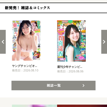
新発売！雑誌&コミックス
ヤングチャンピオ…
チャ
週刊少年チャンピ…
発売日：2026.08.10
発売
発売日：2026.08.06
雑誌一覧