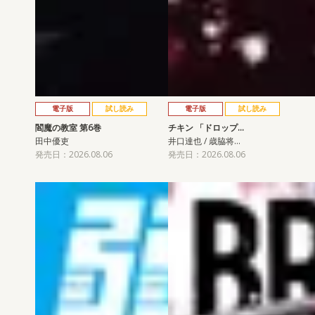
電子版
試し読み
電子版
試し読み
閻魔の教室 第6巻
チキン 「ドロップ…
田中優吏
井口達也 / 歳脇将…
発売日：2026.08.06
発売日：2026.08.06