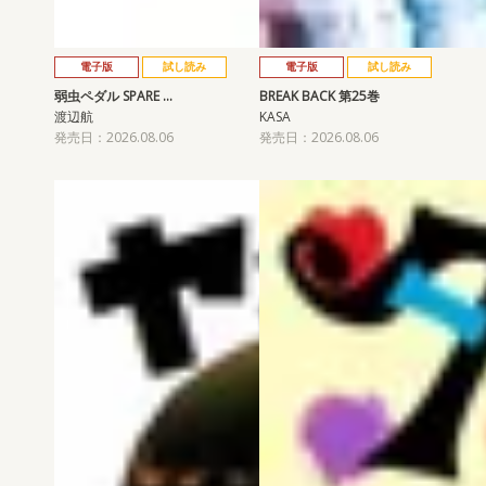
電子版
試し読み
電子版
試し読み
弱虫ペダル SPARE …
BREAK BACK 第25巻
渡辺航
KASA
発売日：2026.08.06
発売日：2026.08.06