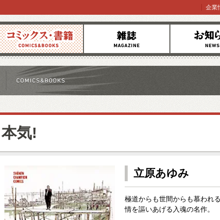
企業
コミックス
雑誌
お知らせ
本気!
立原あゆみ
極道からも世間からも慕われる本
情を謳いあげる入魂の名作。