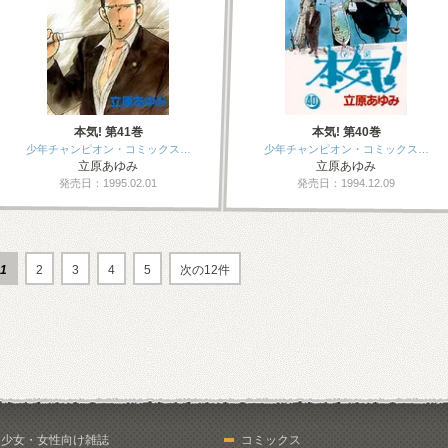
本気! 第41巻
本気! 第40巻
少年チャンピオン・コミックス…
少年チャンピオン・コミックス…
立原あゆみ
立原あゆみ
発売日：1995.02.01
発売日：1994.12.09
1
2
3
4
5
次の12件
少女・女性向け雑誌
コミックス