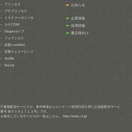
プリンセス
お知らせ
プチプリンセス
ミステリーボニータ
企業情報
カチCOMI
採用情報
Eleganceイブ
書店様向け
フォアミセス
恋愛LoveMAX
恋愛チェリーピンク
Souffle
BaLmy
電子書籍配信サービスが、著作権者からコンテンツ使用許諾を得た正規版配信サービ
番号 第６０９１７１３号）です。
クを掲示しているサービスの一覧はこちら。
https://aebs.or.jp/