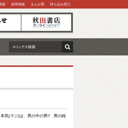
情報
採用情報
まんが賞
持ち込み窓口
オンラインショップ
検索
気(マジ)は、男の中の男!! 男の純