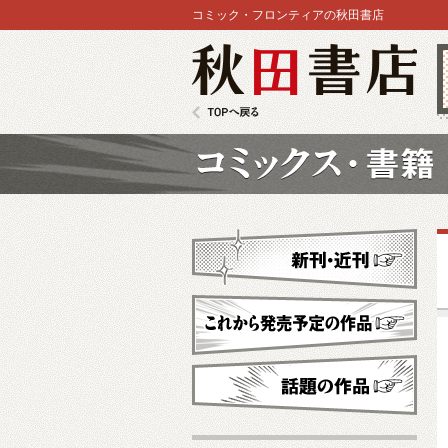
コミック・フロンティアの秋田書店
秋田書店
TOPへ戻る
コミックス
新刊・近刊
これから発売予定
話題の作品