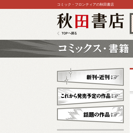
コミック・フロンティアの秋田書店
秋田書店
TOPへ戻る
コミックス
新刊・近刊
これから発売予定
話題の作品