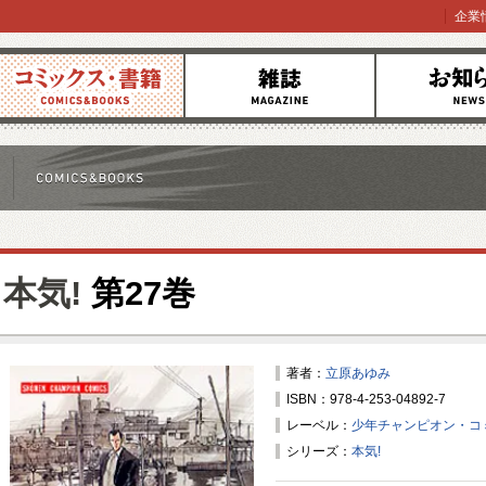
企業
コミックス
雑誌
お知らせ
本気!
第27巻
著者：
立原あゆみ
ISBN：978-4-253-04892-7
レーベル：
少年チャンピオン・コ
シリーズ：
本気!