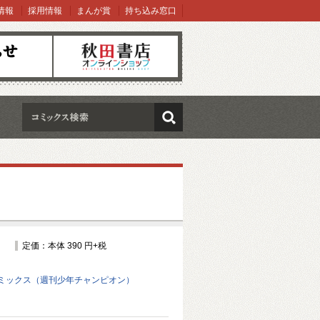
情報
採用情報
まんが賞
持ち込み窓口
オンラインショップ
検索
定価：本体 390 円+税
ミックス（週刊少年チャンピオン）