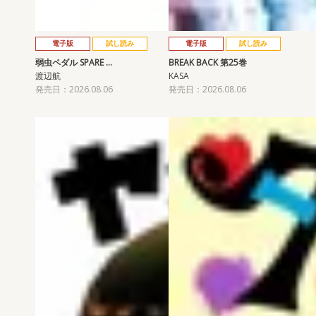
電子版
試し読み
電子版
試し読み
弱虫ペダル SPARE …
BREAK BACK 第25巻
渡辺航
KASA
発売日：2026.08.06
発売日：2026.08.06