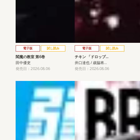
電子版
試し読み
電子版
試し読み
閻魔の教室 第6巻
チキン 「ドロップ…
田中優吏
井口達也 / 歳脇将…
発売日：2026.08.06
発売日：2026.08.06