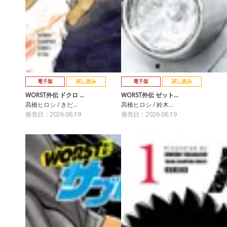
電子版
試し読み
電子版
試し読み
WORST外伝 ドクロ …
WORST外伝 ゼット…
髙橋ヒロシ / きだ…
髙橋ヒロシ / 鈴木…
発売日：2026.06.19
発売日：2026.06.19