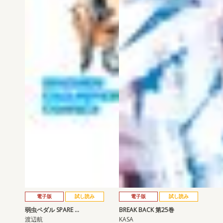
電子版
試し読み
電子版
試し読み
弱虫ペダル SPARE …
BREAK BACK 第25巻
渡辺航
KASA