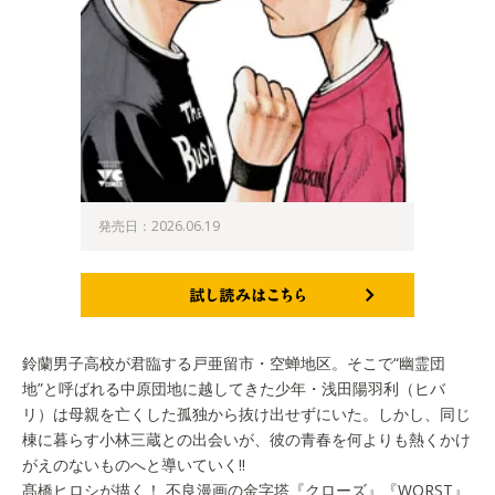
発売日：2026.06.19
試し読みはこちら
鈴蘭男子高校が君臨する戸亜留市・空蝉地区。そこで“幽霊団
地”と呼ばれる中原団地に越してきた少年・浅田陽羽利（ヒバ
リ）は母親を亡くした孤独から抜け出せずにいた。しかし、同じ
棟に暮らす小林三蔵との出会いが、彼の青春を何よりも熱くかけ
がえのないものへと導いていく!!
髙橋ヒロシが描く！ 不良漫画の金字塔『クローズ』『WORST』