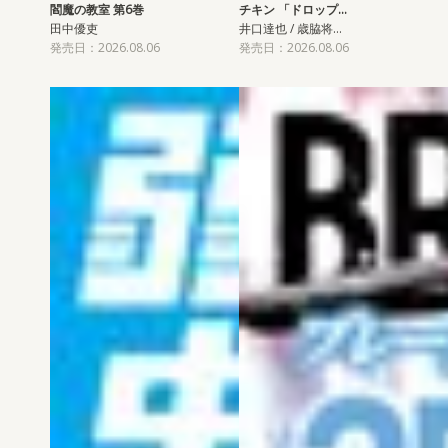
閻魔の教室 第6巻
チキン 「ドロップ…
田中優吏
井口達也 / 歳脇将…
発売日：2026.08.06
発売日：2026.08.06