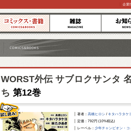
企業
コミックス
雑誌
お知らせ
WORST外伝 サブロクサンタ
ち
第12巻
著者：
高橋ヒロシ
/
キタハラタケ
定価：792円 (10%税込)
試し読み！
レーベル：
少年チャンピオン・コ