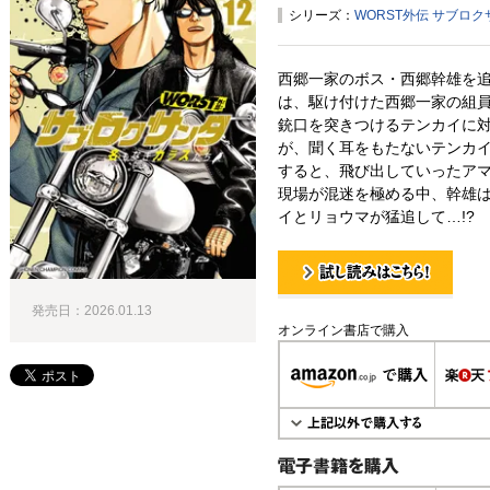
シリーズ：
WORST外伝 サブロ
西郷一家のボス・西郷幹雄を
は、駆け付けた西郷一家の組
銃口を突きつけるテンカイに
が、聞く耳をもたないテンカ
すると、飛び出していったアマ
現場が混迷を極める中、幹雄
イとリョウマが猛追して…!?
試し読み！
発売日：2026.01.13
オンライン書店で購入
電子書籍で購入