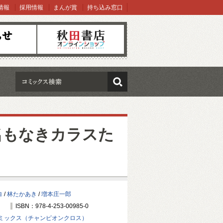
情報
採用情報
まんが賞
持ち込み窓口
オンラインショップ
検索
 名もなきカラスた
ヨ
/
林たかあき
/
増本庄一郎
ISBN：978-4-253-00985-0
ミックス（チャンピオンクロス）