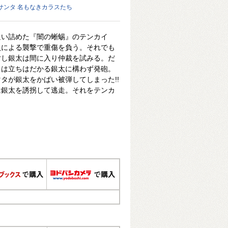
クサンタ 名もなきカラスたち
追い詰めた『闇の蜥蜴』のテンカイ
員による襲撃で重傷を負う。それでも
対し銀太は間に入り仲裁を試みる。だ
イは立ちはだかる銀太に構わず発砲。
タが銀太をかばい被弾してしまった!!
は銀太を誘拐して逃走。それをテンカ