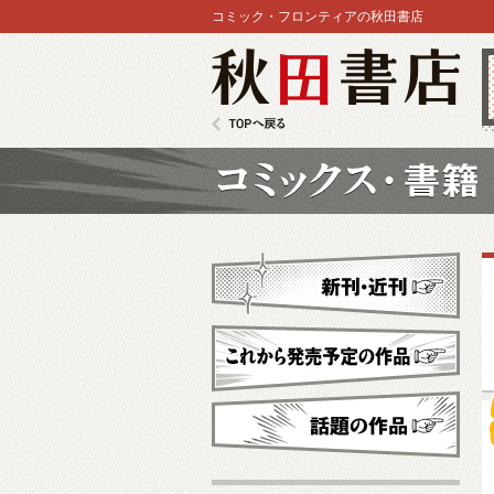
コミック・フロンティアの秋田書店
秋田書店
TOPへ戻る
コミックス
新刊・近刊
これから発売予定
話題の作品