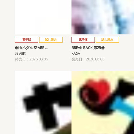
電子版
試し読み
電子版
試し読み
弱虫ペダル SPARE …
BREAK BACK 第25巻
渡辺航
KASA
発売日：2026.08.06
発売日：2026.08.06