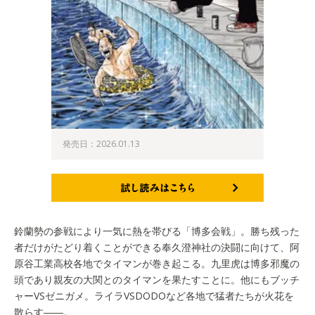
発売日：2026.01.13
試し読みはこちら
鈴蘭勢の参戦により一気に熱を帯びる「博多会戦」。勝ち残った
者だけがたどり着くことができる奉久澄神社の決闘に向けて、阿
原谷工業高校各地でタイマンが巻き起こる。九里虎は博多邪魔の
頭であり親友の大関とのタイマンを果たすことに。他にもブッチ
ャーVSゼニガメ。ライラVSDODOなど各地で猛者たちが火花を
散らす――。