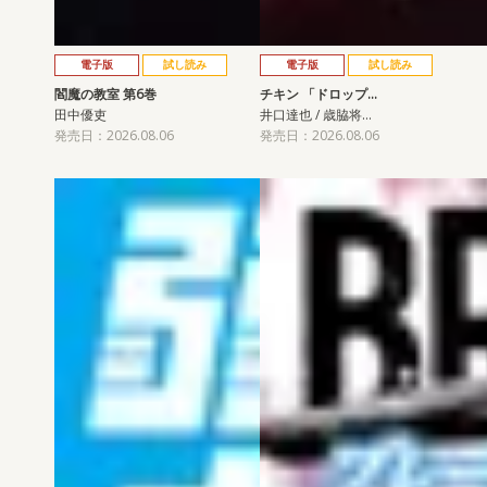
電子版
試し読み
電子版
試し読み
閻魔の教室 第6巻
チキン 「ドロップ…
田中優吏
井口達也 / 歳脇将…
発売日：2026.08.06
発売日：2026.08.06