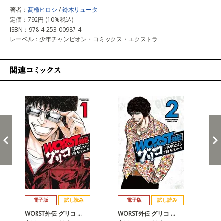
著者：
髙橋ヒロシ
/
鈴木リュータ
定価：792円 (10%税込)
ISBN：978-4-253-00987-4
レーベル：少年チャンピオン・コミックス・エクストラ
関連コミックス
戻る
進む
電子版
試し読み
電子版
試し読み
WORST外伝 グリコ …
WORST外伝 グリコ …
WO