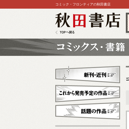
コミック・フロンティアの秋田書店
秋田書店
TOPへ戻る
コミックス
新刊・近刊
これから発売予定
話題の作品