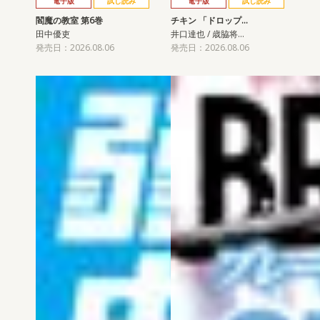
電子版
試し読み
電子版
試し読み
閻魔の教室 第6巻
チキン 「ドロップ…
田中優吏
井口達也 / 歳脇将…
発売日：2026.08.06
発売日：2026.08.06