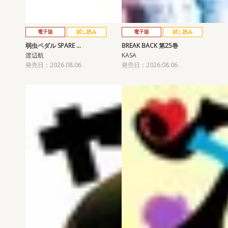
電子版
試し読み
電子版
試し読み
弱虫ペダル SPARE …
BREAK BACK 第25巻
渡辺航
KASA
発売日：2026.08.06
発売日：2026.08.06