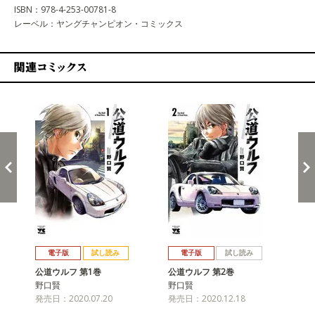
ISBN：978-4-253-00781-8
レーベル：ヤングチャンピオン・コミックス
関連コミックス
戻る
進む
電子版
試し読み
電子版
試し読み
公道ウルフ 第1巻
公道ウルフ 第2巻
公
野口賢
野口賢
野
発売日：2020.07.20
発売日：2020.12.18
発売