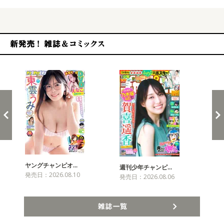
新発売！雑誌&コミックス
ヤングチャンピオ…
チャ
週刊少年チャンピ…
発売日：2026.08.10
発売
発売日：2026.08.06
雑誌一覧