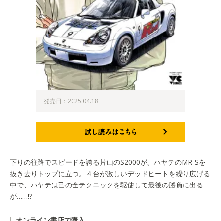
発売日：2025.04.18
試し読みはこちら
下りの往路でスピードを誇る片山のS2000が、ハヤテのMR-Sを
抜き去りトップに立つ。４台が激しいデッドヒートを繰り広げる
中で、ハヤテは己の全テクニックを駆使して最後の勝負に出る
が……!?
オンライン書店で購入