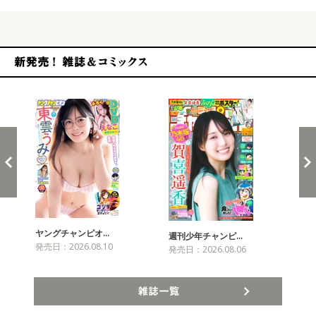
新発売！雑誌&コミックス
ヤングチャンピオ…
チャ
週刊少年チャンピ…
発売日：2026.08.10
発売
発売日：2026.08.06
雑誌一覧