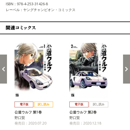
ISBN：978-4-253-31426-8
レーベル：ヤングチャンピオン・コミックス
関連コミックス
戻る
進む
電子版
試し読み
電子版
試し読み
公道ウルフ 第1巻
公道ウルフ 第2巻
公
野口賢
野口賢
野
発売日：2020.07.20
発売日：2020.12.18
発売