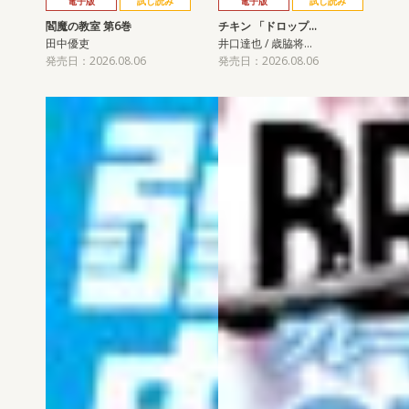
電子版
試し読み
電子版
試し読み
閻魔の教室 第6巻
チキン 「ドロップ…
田中優吏
井口達也 / 歳脇将…
発売日：2026.08.06
発売日：2026.08.06