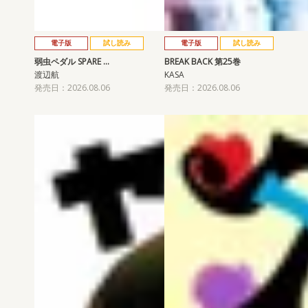
電子版
試し読み
電子版
試し読み
弱虫ペダル SPARE …
BREAK BACK 第25巻
渡辺航
KASA
発売日：2026.08.06
発売日：2026.08.06