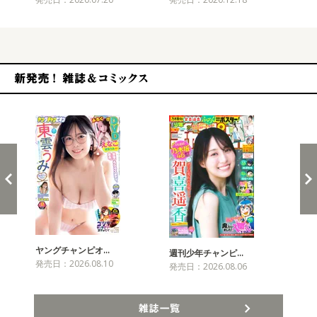
新発売！雑誌&コミックス
ヤングチャンピオ…
チャ
週刊少年チャンピ…
発売日：2026.08.10
発売
発売日：2026.08.06