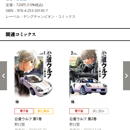
定価：726円 (10%税込)
ISBN：978-4-253-30165-7
レーベル：ヤングチャンピオン・コミックス
関連コミックス
戻る
進む
電子版
試し読み
電子版
試し読み
公道ウルフ 第1巻
公道ウルフ 第2巻
公
野口賢
野口賢
野
発売日：2020.07.20
発売日：2020.12.18
発売