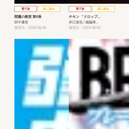
電子版
試し読み
電子版
試し読み
閻魔の教室 第6巻
チキン 「ドロップ…
田中優吏
井口達也 / 歳脇将…
発売日：2026.08.06
発売日：2026.08.06