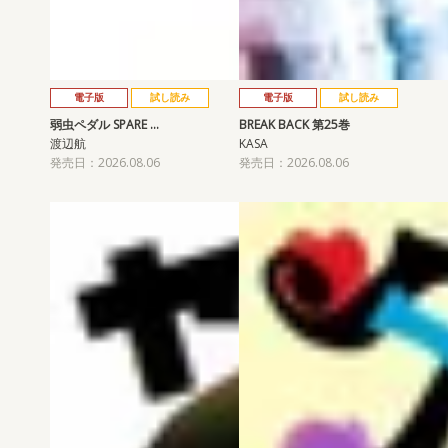
電子版
試し読み
電子版
試し読み
弱虫ペダル SPARE …
BREAK BACK 第25巻
渡辺航
KASA
発売日：2026.08.06
発売日：2026.08.06