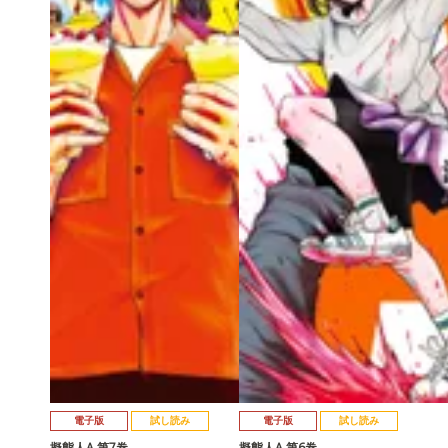
電子版
試し読み
電子版
試し読み
擬態人A 第7巻
擬態人A 第6巻