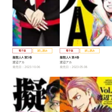
電子版
試し読み
電子版
試し読み
擬態人A 第5巻
擬態人A 第4巻
渡辺アカ
渡辺アカ
発売日：2023.10.06
発売日：2023.05.08