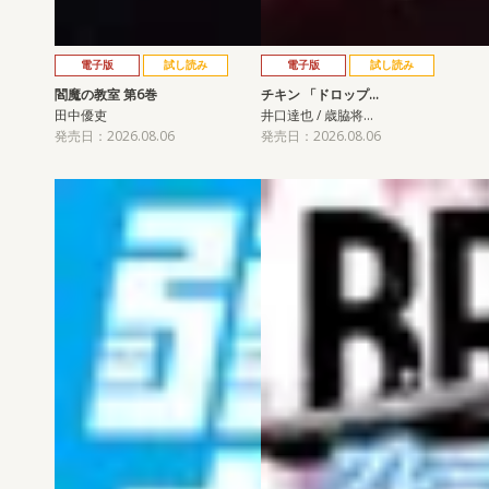
電子版
試し読み
電子版
試し読み
閻魔の教室 第6巻
チキン 「ドロップ…
田中優吏
井口達也 / 歳脇将…
発売日：2026.08.06
発売日：2026.08.06