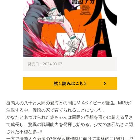
発売日：2024.03.07
試し読みはこちら
擬態人の八十と人間の愛海との間にMIXベイビーが誕生!! MIBが
注視する中、優悟の家で育てられることになった。
かなたと名づけられた赤ちゃんは周囲の予想を遥かに超える早さ
で成長し、驚異の戦闘能力を発揮し始める。少女の無邪気さに隠
された不穏な影…!!
一方で擬態人タカ派の3体が地球侵略に向けて本格的に始動し…!?