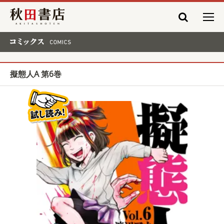
秋田書店
コミックス COMICS
擬態人A 第6巻