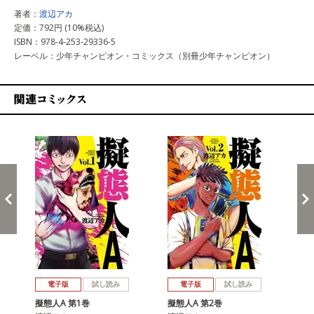
著者：
渡辺アカ
定価：792円 (10%税込)
ISBN：978-4-253-29336-5
レーベル：少年チャンピオン・コミックス（別冊少年チャンピオン）
関連コミックス
戻る
進む
電子版
試し読み
電子版
試し読み
擬態人A 第1巻
擬態人A 第2巻
擬態