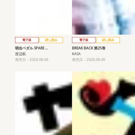
電子版
試し読み
電子版
試し読み
弱虫ペダル SPARE …
BREAK BACK 第25巻
渡辺航
KASA
発売日：2026.08.06
発売日：2026.08.06