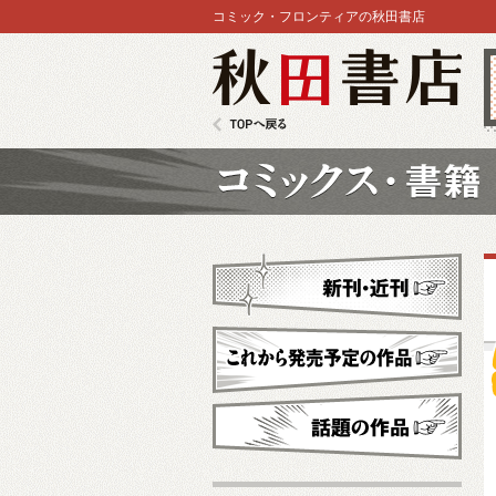
コミック・フロンティアの秋田書店
秋田書店
TOPへ戻る
コミックス
新刊・近刊
これから発売予定
話題の作品