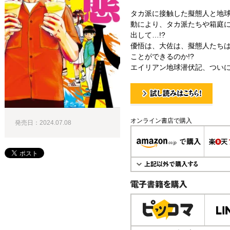
タカ派に接触した擬態人と地球
動により、タカ派たちや箱庭
出して…!?
優悟は、大佐は、擬態人たち
ことができるのか!?
エイリアン地球潜伏記、つい
試し読み！
オンライン書店で購入
発売日：2024.07.08
電子書籍で購入