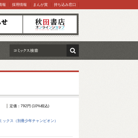
情報
採用情報
まんが賞
持ち込み窓口
オンラインショップ
検索
定価：792円 (10%税込)
ミックス（別冊少年チャンピオン）