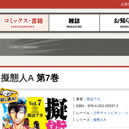
企業
コミックス
雑誌
お知らせ
擬態人A
第7巻
著者：
渡辺アカ
ISBN：978-4-253-29337-2
試し読み！
レーベル：
少年チャンピオン・コ
シリーズ：
擬態人A