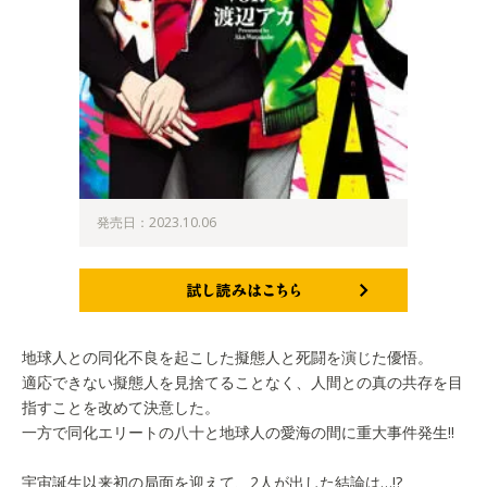
発売日：2023.10.06
試し読みはこちら
地球人との同化不良を起こした擬態人と死闘を演じた優悟。
適応できない擬態人を見捨てることなく、人間との真の共存を目
指すことを改めて決意した。
一方で同化エリートの八十と地球人の愛海の間に重大事件発生!!
宇宙誕生以来初の局面を迎えて、2人が出した結論は…!?