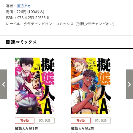
著者：
渡辺アカ
定価：726円 (10%税込)
ISBN：978-4-253-29335-8
レーベル：少年チャンピオン・コミックス（別冊少年チャンピオン）
関連コミックス
戻る
進む
電子版
試し読み
電子版
試し読み
擬態人A 第1巻
擬態人A 第2巻
擬態