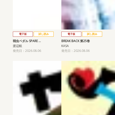
電子版
試し読み
電子版
試し読み
弱虫ペダル SPARE …
BREAK BACK 第25巻
渡辺航
KASA
発売日：2026.08.06
発売日：2026.08.06