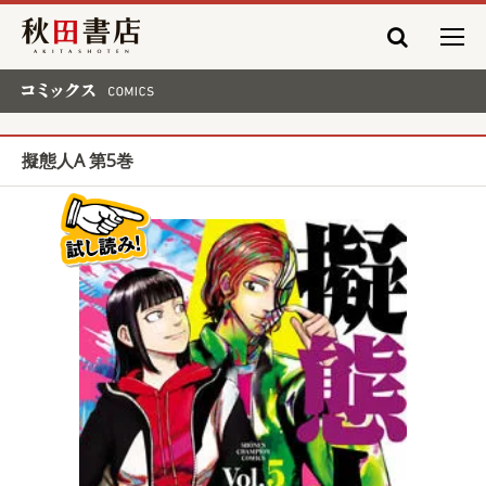
秋田書店
コミックス COMICS
擬態人A 第5巻