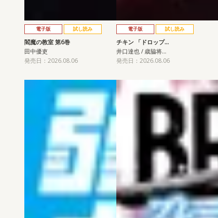
電子版
試し読み
電子版
試し読み
閻魔の教室 第6巻
チキン 「ドロップ…
田中優吏
井口達也 / 歳脇将…
発売日：2026.08.06
発売日：2026.08.06