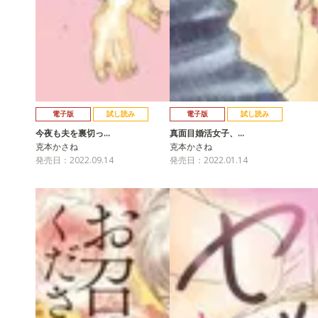
電子版
試し読み
電子版
試し読み
今夜も夫を裏切っ…
真面目婚活女子、…
克本かさね
克本かさね
発売日：2022.09.14
発売日：2022.01.14