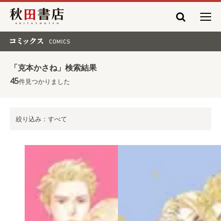
秋田書店
コミックス COMICS
「克本かさね」検索結果
45
件見つかりました
絞り込み：すべて