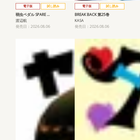
電子版
試し読み
電子版
試し読み
弱虫ペダル SPARE …
BREAK BACK 第25巻
渡辺航
KASA
発売日：2026.08.06
発売日：2026.08.06