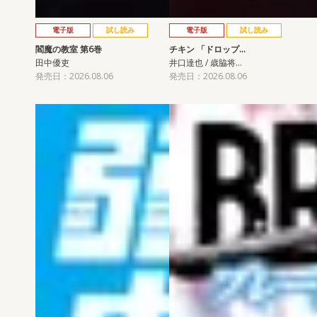
電子版
試し読み
電子版
試し読み
閻魔の教室 第6巻
チキン 「ドロップ…
田中優吏
井口達也 / 歳脇将…
発売日：2026.08.06
発売日：2026.08.06