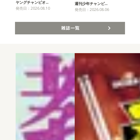
ヤングチャンピオ…
チャ
週刊少年チャンピ…
発売日：2026.08.10
発売
発売日：2026.08.06
雑誌一覧