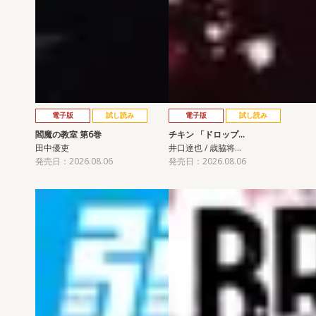
電子版
試し読み
電子版
試し読み
閻魔の教室 第6巻
チキン 「ドロップ…
田中優吏
井口達也 / 歳脇将…
発売日：2026.08.06
発売日：2026.08.06