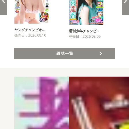
ヤングチャンピオ…
チャ
週刊少年チャンピ…
発売日：2026.08.10
発売
発売日：2026.08.06
雑誌一覧