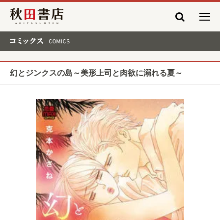
秋田書店
コミックス COMICS
幻とジンクスの島～美形上司と肉欲に溺れる夏～