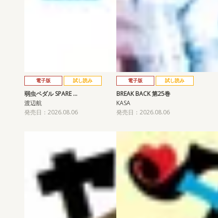
電子版
試し読み
電子版
試し読み
弱虫ペダル SPARE …
BREAK BACK 第25巻
渡辺航
KASA
発売日：2026.08.06
発売日：2026.08.06