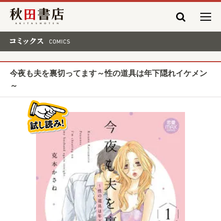
秋田書店
コミックス COMICS
今夜も夫を裏切ってます～性の道具は年下隠れイケメン
～