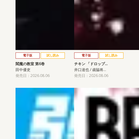
電子版
試し読み
電子版
試し読み
閻魔の教室 第6巻
チキン 「ドロップ…
田中優吏
井口達也 / 歳脇将…
発売日：2026.08.06
発売日：2026.08.06