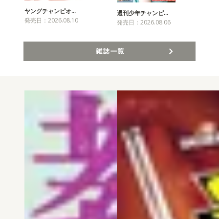
ヤングチャンピオ…
チャ
週刊少年チャンピ…
発売日：2026.08.10
発売
発売日：2026.08.06
雑誌一覧