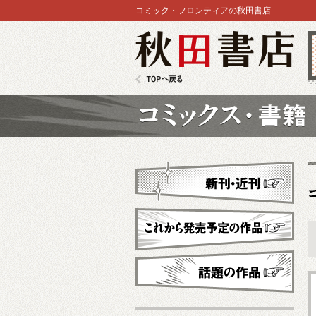
コミック・フロンティアの秋田書店
秋田書店
TOPへ戻る
コミックス
新刊・近刊
これから発売予定
話題の作品