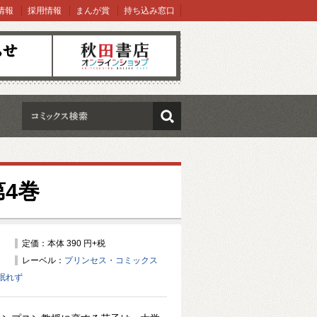
情報
採用情報
まんが賞
持ち込み窓口
オンラインショップ
検索
4巻
定価：本体 390 円+税
レーベル：
プリンセス・コミックス
眠れず