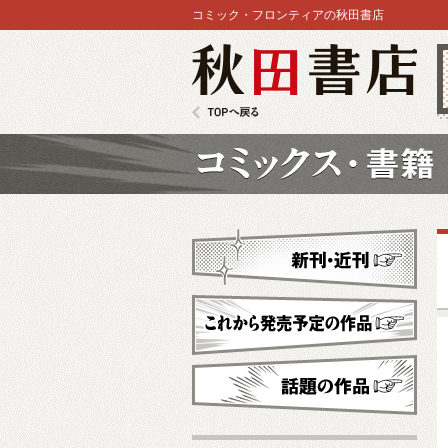
コミック・フロンティアの秋田書店
秋田書店
TOPへ戻る
コミックス
新刊・近刊
これから発売予定
話題の作品