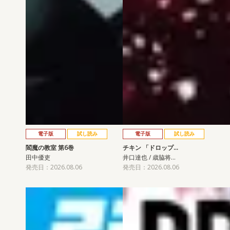
電子版
試し読み
電子版
試し読み
閻魔の教室 第6巻
チキン 「ドロップ…
田中優吏
井口達也 / 歳脇将…
発売日：2026.08.06
発売日：2026.08.06