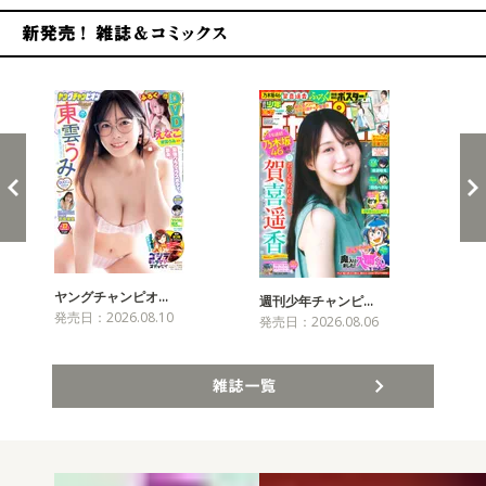
新発売！雑誌&コミックス
ヤングチャンピオ…
チャ
週刊少年チャンピ…
発売日：2026.08.10
発売
発売日：2026.08.06
雑誌一覧