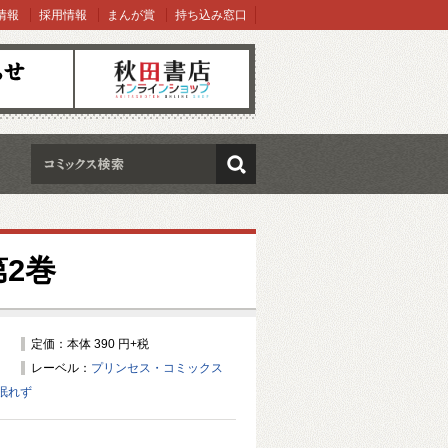
情報
採用情報
まんが賞
持ち込み窓口
オンラインショップ
検索
2巻
定価：本体 390 円+税
レーベル：
プリンセス・コミックス
眠れず