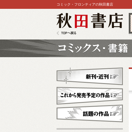
コミック・フロンティアの秋田書店
秋田書店
TOPへ戻る
コミックス
新刊・近刊
これから発売予定
話題の作品