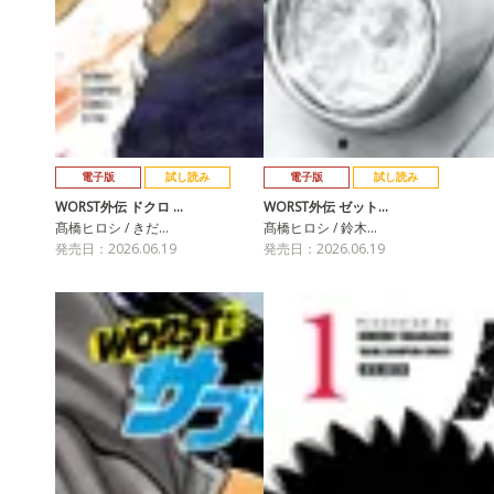
電子版
試し読み
電子版
試し読み
WORST外伝 ドクロ …
WORST外伝 ゼット…
髙橋ヒロシ / きだ…
髙橋ヒロシ / 鈴木…
発売日：2026.06.19
発売日：2026.06.19