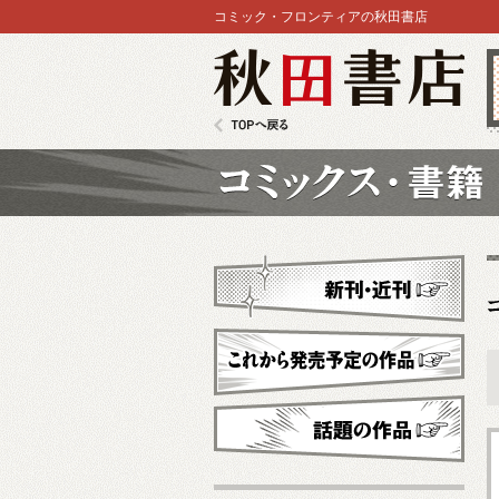
コミック・フロンティアの秋田書店
秋田書店
TOPへ戻る
コミックス
新刊・近刊
これから発売予定
話題の作品