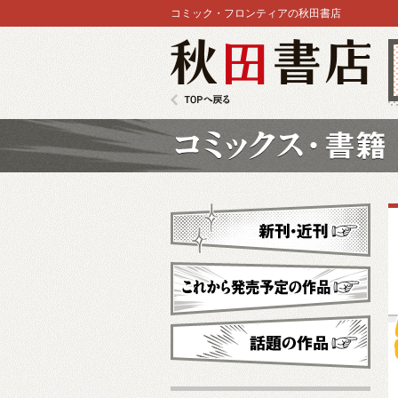
コミック・フロンティアの秋田書店
秋田書店
TOPへ戻る
コミックス
新刊・近刊
これから発売予定
話題の作品