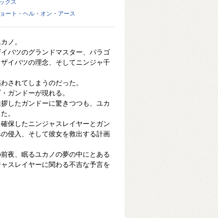
ミックス
キョート・ヘル・オン・アース
ユカノ。
ザイバツのグランドマスター、パラゴ
、ザイバツの理念、そしてニンジャ千
惑わされてしまうのだった。
ギ・ガンドーが現れる。
挨拶したガンドーに驚きつつも、ユカ
った。
を確保したニンジャスレイヤーとガン
への侵入、そして彼女を救出する計画
の前夜、眠るユカノの夢の中にとある
ジャスレイヤーに関わる不吉な予言を