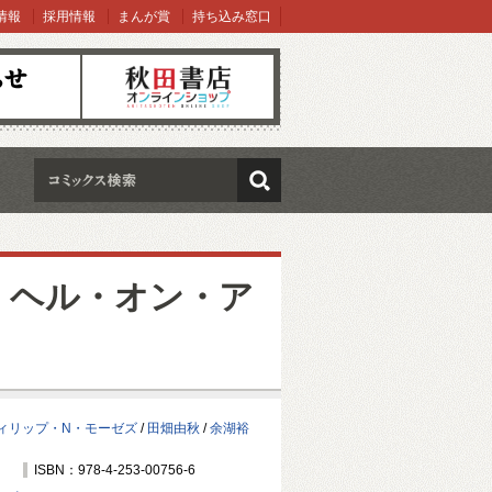
情報
採用情報
まんが賞
持ち込み窓口
オンラインショップ
検索
・ヘル・オン・ア
ィリップ・N・モーゼズ
/
田畑由秋
/
余湖裕
ISBN：978-4-253-00756-6