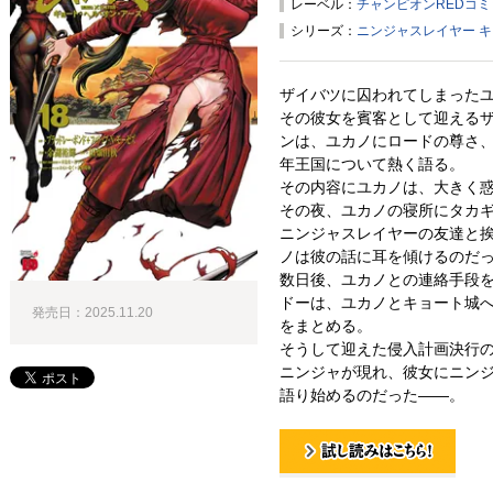
レーベル：
チャンピオンREDコ
シリーズ：
ニンジャスレイヤー 
ザイバツに囚われてしまった
その彼女を賓客として迎える
ンは、ユカノにロードの尊さ
年王国について熱く語る。
その内容にユカノは、大きく
その夜、ユカノの寝所にタカ
ニンジャスレイヤーの友達と
ノは彼の話に耳を傾けるのだ
数日後、ユカノとの連絡手段
ドーは、ユカノとキョート城
発売日：2025.11.20
をまとめる。
そうして迎えた侵入計画決行
ニンジャが現れ、彼女にニン
語り始めるのだった――。
試し読み！