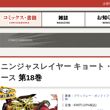
企業
コミックス
雑誌
お知らせ
ニンジャスレイヤー キョート
ース
第18巻
著者：
ブラッドレー・ボンド＋フ
輝
試し読み！
定価：836円 (10%税込)