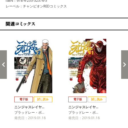
ISBN：978-4-253-32376-5
レーベル：チャンピオンREDコミックス
関連コミックス
戻る
進む
電子版
試し読み
電子版
試し読み
ニンジャスレイヤ…
ニンジャスレイヤ…
ニ
ブラッドレー・ボ…
ブラッドレー・ボ…
ブ
発売日：2019.01.18
発売日：2019.01.18
発売