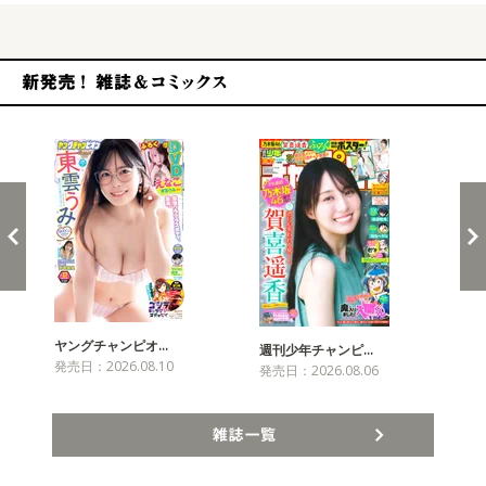
新発売！雑誌&コミックス
ヤングチャンピオ…
チャ
週刊少年チャンピ…
発売日：2026.08.10
発売
発売日：2026.08.06
雑誌一覧