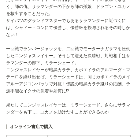
く、師の仇、サラマンダーの下から師の孫娘、ドラゴン・ユカノ
を救出することだった。
ザイバツのグランドマスターでもあるサラマンダーに近づくに
は、シャドー・コンにて優勝し、優勝杯を授与されるその時しか
ない！
一回戦でランバージャックを、二回戦でモーターナガサマを圧倒
したニンジャスレイヤー。そうして迎えた決勝戦、対戦相手はサ
ラマンダーの部下、ミラーシェード。
ニンジャスレイヤーが暗黒カラテ、カポエイラのアルマーダ・マ
テーロを繰り出せば、ミラーシェードは、同じカポエイラのメイ
アルーアジコンパッソで対抗！伝説の暗黒カラテ蹴りの応酬、予
測不能なイクサの決着や如何に!?
果たしてニンジャスレイヤーは、ミラーシェード、さらにサラマ
ンダーをも下し、ユカノを助けだすことができるのか！
オンライン書店で購入