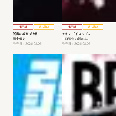
電子版
試し読み
電子版
試し読み
閻魔の教室 第6巻
チキン 「ドロップ…
田中優吏
井口達也 / 歳脇将…
発売日：2026.08.06
発売日：2026.08.06