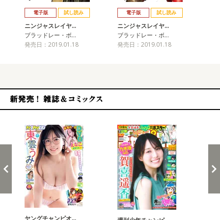
戻る
進む
電子版
試し読み
電子版
試し読み
ニンジャスレイヤ…
ニンジャスレイヤ…
ニ
ブラッドレー・ボ…
ブラッドレー・ボ…
ブ
発売日：2019.01.18
発売日：2019.01.18
発売
新発売！雑誌&コミックス
ヤングチャンピオ…
チャ