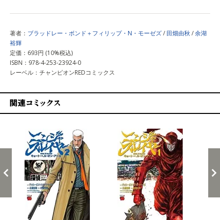
著者：
ブラッドレー・ボンド＋フィリップ・N・モーゼズ
/
田畑由秋
/
余湖
裕輝
定価：693円 (10%税込)
ISBN：978-4-253-23924-0
レーベル：チャンピオンREDコミックス
関連コミックス