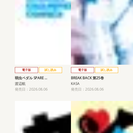
電子版
試し読み
電子版
試し読み
弱虫ペダル SPARE …
BREAK BACK 第25巻
渡辺航
KASA
発売日：2026.08.06
発売日：2026.08.06