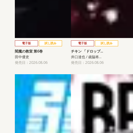
電子版
試し読み
電子版
試し読み
閻魔の教室 第6巻
チキン 「ドロップ…
田中優吏
井口達也 / 歳脇将…
発売日：2026.08.06
発売日：2026.08.06