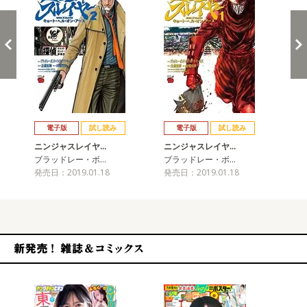
戻る
進む
電子版
試し読み
電子版
試し読み
ニンジャスレイヤ…
ニンジャスレイヤ…
ニ
ブラッドレー・ボ…
ブラッドレー・ボ…
ブ
発売日：2019.01.18
発売日：2019.01.18
発売
新発売！雑誌&コミックス