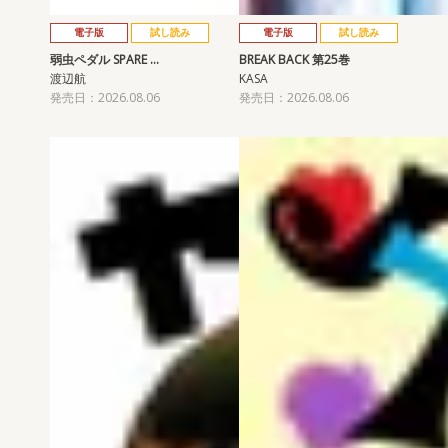
電子版
試し読み
電子版
試し読み
弱虫ペダル SPARE …
BREAK BACK 第25巻
渡辺航
KASA
発売日：2026.08.06
発売日：2026.08.06