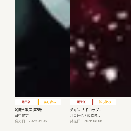
電子版
試し読み
電子版
試し読み
閻魔の教室 第6巻
チキン 「ドロップ…
田中優吏
井口達也 / 歳脇将…
発売日：2026.08.06
発売日：2026.08.06