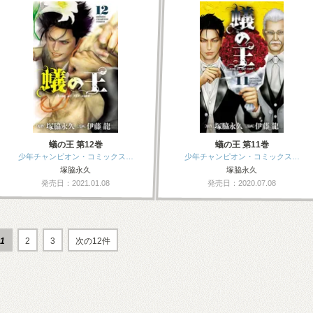
蟻の王 第12巻
蟻の王 第11巻
少年チャンピオン・コミックス…
少年チャンピオン・コミックス…
塚脇永久
塚脇永久
発売日：2021.01.08
発売日：2020.07.08
1
2
3
次の12件