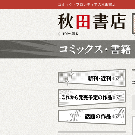
コミック・フロンティアの秋田書店
秋田書店
TOPへ戻る
コミックス
新刊・近刊
これから発売予定
話題の作品