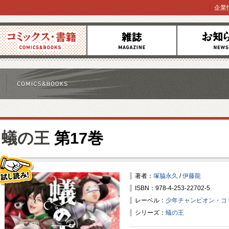
企業
コミックス
雑誌
お知らせ
蟻の王
第17巻
著者：
塚脇永久
/
伊藤龍
ISBN：978-4-253-22702-5
試し読み！
レーベル：
少年チャンピオン・コ
シリーズ：
蟻の王