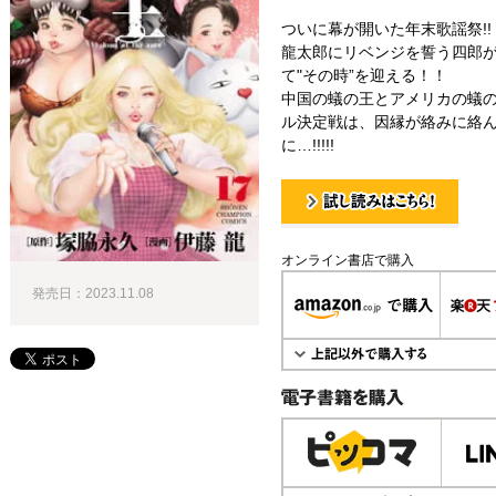
ついに幕が開いた年末歌謡祭!!
龍太郎にリベンジを誓う四郎
て"その時”を迎える！！
中国の蟻の王とアメリカの蟻
ル決定戦は、因縁が絡みに絡
に…!!!!!
試し読み！
オンライン書店で購入
発売日：2023.11.08
電子書籍で購入