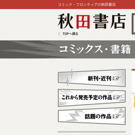
コミック・フロンティアの秋田書店
秋田書店
TOPへ戻る
コミックス
新刊・近刊
これから発売予定
話題の作品