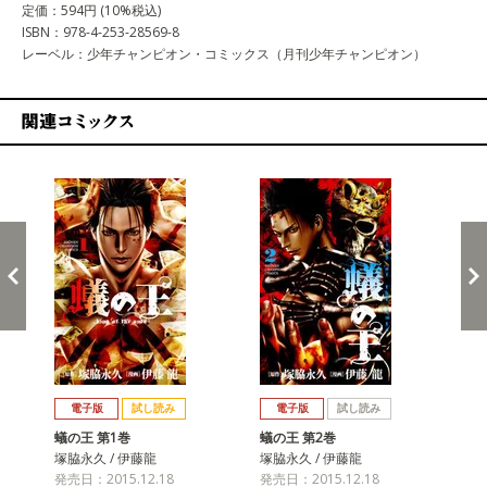
定価：594円 (10%税込)
ISBN：978-4-253-28569-8
レーベル：少年チャンピオン・コミックス（月刊少年チャンピオン）
関連コミックス
戻る
進む
電子版
試し読み
電子版
試し読み
蟻の王 第1巻
蟻の王 第2巻
蟻の
塚脇永久 / 伊藤龍
塚脇永久 / 伊藤龍
塚脇
発売日：2015.12.18
発売日：2015.12.18
発売