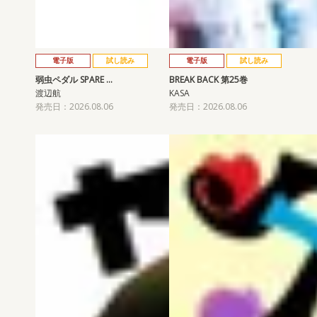
電子版
試し読み
電子版
試し読み
弱虫ペダル SPARE …
BREAK BACK 第25巻
渡辺航
KASA
発売日：2026.08.06
発売日：2026.08.06