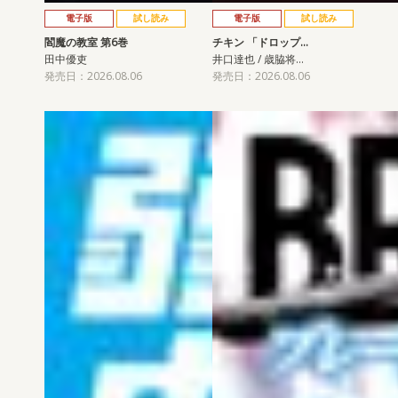
電子版
試し読み
電子版
試し読み
閻魔の教室 第6巻
チキン 「ドロップ…
田中優吏
井口達也 / 歳脇将…
発売日：2026.08.06
発売日：2026.08.06