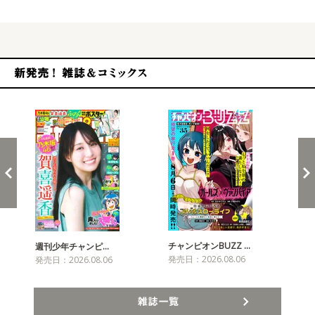
新発売！雑誌&コミックス
チャンピオンBUZZ …
週刊少年チャンピ…
月
発売日：2026.08.06
発売日：2026.08.06
発売