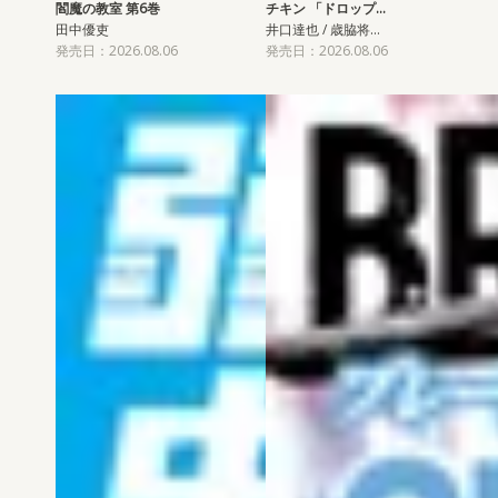
閻魔の教室 第6巻
チキン 「ドロップ…
田中優吏
井口達也 / 歳脇将…
発売日：2026.08.06
発売日：2026.08.06