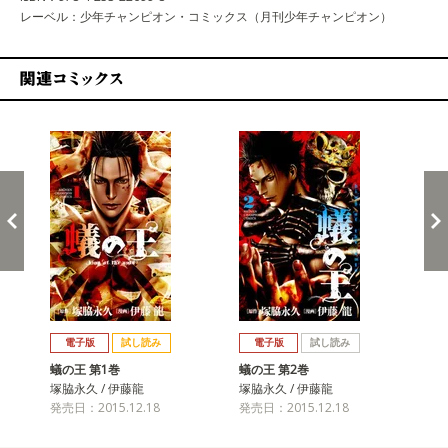
レーベル：少年チャンピオン・コミックス（月刊少年チャンピオン）
関連コミックス
戻る
進む
電子版
試し読み
電子版
試し読み
蟻の王 第1巻
蟻の王 第2巻
蟻の
塚脇永久 / 伊藤龍
塚脇永久 / 伊藤龍
塚脇
発売日：2015.12.18
発売日：2015.12.18
発売