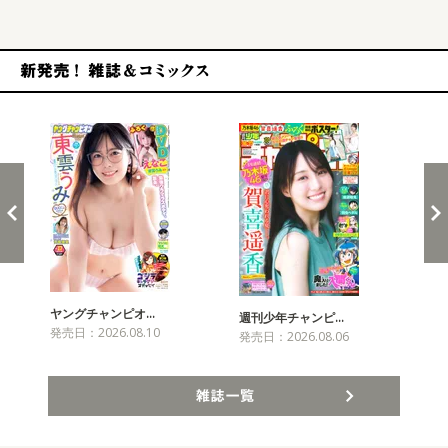
新発売！雑誌&コミックス
ヤングチャンピオ…
チャ
週刊少年チャンピ…
発売日：2026.08.10
発売
発売日：2026.08.06
雑誌一覧