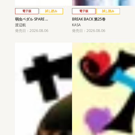
電子版
試し読み
電子版
試し読み
弱虫ペダル SPARE …
BREAK BACK 第25巻
渡辺航
KASA
発売日：2026.08.06
発売日：2026.08.06