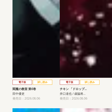
電子版
試し読み
電子版
試し読み
閻魔の教室 第6巻
チキン 「ドロップ…
田中優吏
井口達也 / 歳脇将…
発売日：2026.08.06
発売日：2026.08.06