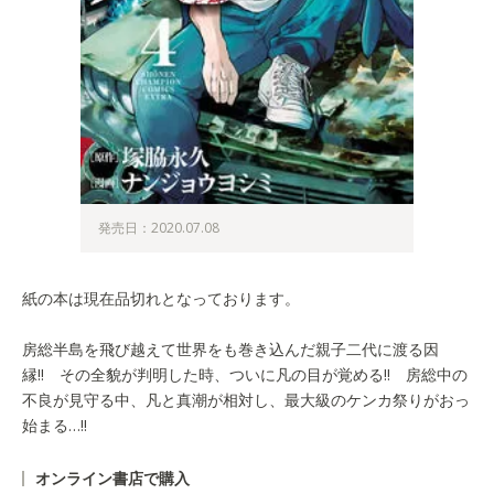
発売日：2020.07.08
紙の本は現在品切れとなっております。
房総半島を飛び越えて世界をも巻き込んだ親子二代に渡る因
縁!! その全貌が判明した時、ついに凡の目が覚める!! 房総中の
不良が見守る中、凡と真潮が相対し、最大級のケンカ祭りがおっ
始まる…!!
オンライン書店で購入