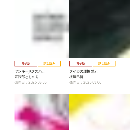
電子版
試し読み
電子版
試し読み
ヤンキーJKクズハ…
タイカの理性 第7…
宗我部としのり
板垣巴留
発売日：2026.08.06
発売日：2026.08.06