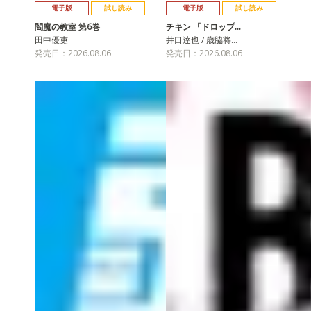
電子版
試し読み
電子版
試し読み
閻魔の教室 第6巻
チキン 「ドロップ…
田中優吏
井口達也 / 歳脇将…
発売日：2026.08.06
発売日：2026.08.06