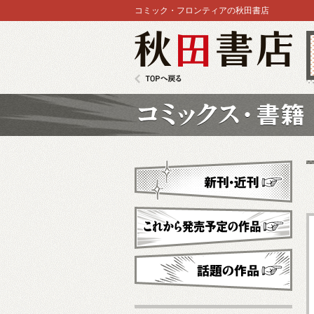
コミック・フロンティアの秋田書店
秋田書店
TOPへ戻る
コミックス
新刊・近刊
これから発売予定
話題の作品