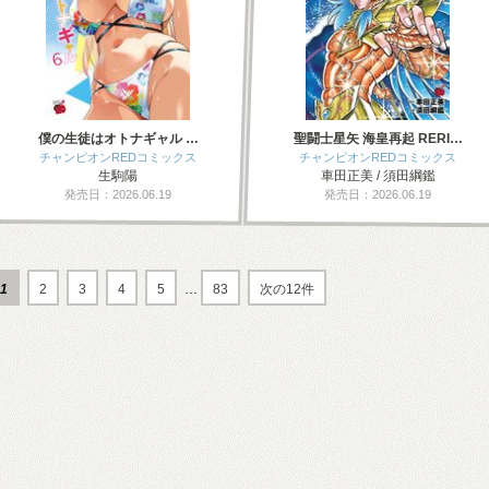
僕の生徒はオトナギャル …
聖闘士星矢 海皇再起 RERI…
チャンピオンREDコミックス
チャンピオンREDコミックス
生駒陽
車田正美 / 須田綱鑑
発売日：2026.06.19
発売日：2026.06.19
1
2
3
4
5
…
83
次の12件