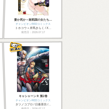
妻か死か～敗戦国の女たち…
チャンピオンREDコミックス
トホコウ＋岸馬きらく / X…
発売日：2026.07.17
キャシャーンＲ 第2巻
チャンピオンREDコミックス
タツノコプロ / 日暮茶坊 /…
発売日：2026.07.17