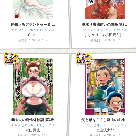
絢爛たるグランドセーヌ …
寝取り魔法使いの冒険 第8…
チャンピオンREDコミックス
チャンピオンREDコミックス
Cuvie
まじかり / 糸杉柾宏 / ま…
発売日：2026.07.17
発売日：2026.07.17
轟大丸の奇怪体験談 第4巻
父と母を亡くし富山の山小…
チャンピオンREDコミックス
チャンピオンREDコミックス
稲山覚也
仁山渓太郎
発売日：2026.07.17
発売日：2026.07.17